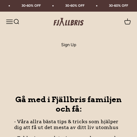
Skip to content
30-60% OFF
30-60% OFF
30-60% OFF
Fjällbris
Menu
Search
Cart
Sign Up
Gå med i Fjällbris familjen
och få:
- Våra allra bästa tips & tricks som hjälper
dig att få ut det mesta av ditt liv utomhus